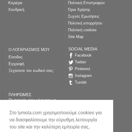
Καριέρα
Πολιτική Επιστροφών
Χονδρική
Όροι Χρήσης
Συχνές Ερωτήσεις
Πολιτική απορρήτου
Πολιτική cookies
Site Map
SOCIAL MEDIA
Ο ΛΟΓΑΡΙΑΣΜΟΣ ΜΟΥ
Facebook
Είσοδος
Twitter
Εγγραφή
Pinterest
Ξεχάσατε τον κωδικό σας;
Instagram
Tumblr
ΠΛΗΡΩΜΕΣ
Οι αγορές σας γίνονται με
απόλυτη ασφάλεια
επικοινωνίας (SSL) από το
Στο lymola.com χρησιμοποιούμε cookies για
paycenter της Τράπεζας
Πειραιώς
να διασφαλίσουμε την εύρυθμη λειτουργία
του site και την καλύτερη εμπειρία σας.