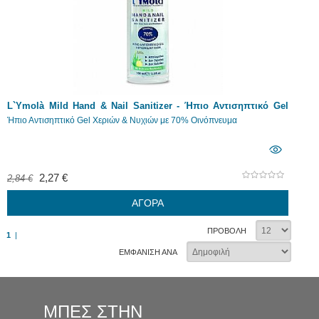
L`Ymolà Mild Hand & Nail Sanitizer - Ήπιο Αντισηπτικό Gel
Χεριών & Νυχιών 100ml
Ήπιο Αντισηπτικό Gel Χεριών & Νυχιών με 70% Οινόπνευμα
2,27 €
2,84 €
ΑΓΟΡΑ
ΠΡΟΒΟΛΗ
1
|
ΕΜΦΑΝΙΣΗ ΑΝΑ
ΜΠΕΣ ΣΤΗΝ