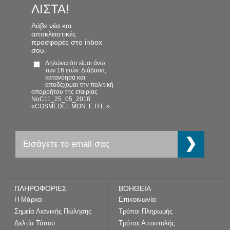
ΛΙΣΤΑ!
Λάβε νέα και
αποκλειστικές
προσφορές στο inbox
σου.
Δηλώνω ότι είμαι άνω
των 16 ετών. Διάβασα,
κατανόησα και
αποδέχομαι την πολιτική
απορρήτου της εταιρίας
NoC11_25_05_2018
«COSMEDEL ΜΟΝ. Ε.Π.Ε.».
ΠΛΗΡΟΦΟΡΙΕΣ
ΒΟΗΘΕΙΑ
Η Μάρκα
Επικοινωνία
Σημεία Λιανικής Πώλησης
Τρόποι Πληρωμής
Δελτία Τύπου
Τρόποι Αποστολής