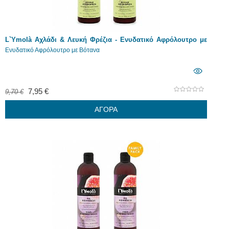
L`Ymolà Αχλάδι & Λευκή Φρέζια - Ενυδατικό Αφρόλουτρο με
Βότανα 2 x 500ml
Ενυδατικό Αφρόλουτρο με Βότανα
7,95 €
9,70 €
ΑΓΟΡΑ