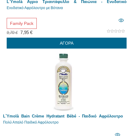
L`Ymolà Αγριο Τριαντάφυλλο & Παιώνια - Ενυδατικό
Αφρόλουτρο με Βότανα 2 x 500ml
Ενυδατικό Αφρόλουτρο με Βότανα
Family Pack
7,95 €
9,70 €
ΑΓΟΡΑ
L`Ymolà Bain Crème Hydratant Bébé - Παιδικό Αφρόλουτρο
500ml
Πολύ Απαλό Παιδικό Αφρόλουτρο