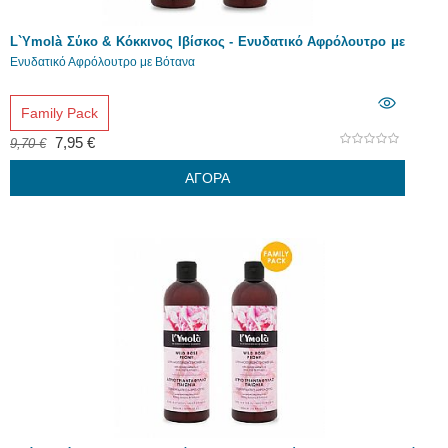
L`Ymolà Σύκο & Κόκκινος Ιβίσκος - Ενυδατικό Αφρόλουτρο με
Βότανα 2 x 500ml
Ενυδατικό Αφρόλουτρο με Βότανα
Family Pack
7,95 €
9,70 €
ΑΓΟΡΑ