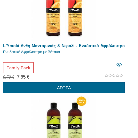
L`Ymolà Ανθη Μανταρινιάς & Νερολί - Ενυδατικό Αφρόλουτρο
με Βότανα 2 x 500ml
Ενυδατικό Αφρόλουτρο με Βότανα
Family Pack
7,95 €
9,70 €
ΑΓΟΡΑ