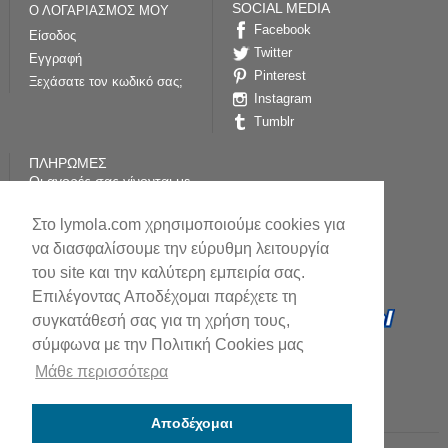
SOCIAL MEDIA
Ο ΛΟΓΑΡΙΑΣΜΟΣ ΜΟΥ
Facebook
Είσοδος
Twitter
Εγγραφή
Pinterest
Ξεχάσατε τον κωδικό σας;
Instagram
Tumblr
ΠΛΗΡΩΜΕΣ
Οι αγορές σας γίνονται με
απόλυτη ασφάλεια
επικοινωνίας (SSL) από το
Στο lymola.com χρησιμοποιούμε cookies για
paycenter της Τράπεζας
Πειραιώς
να διασφαλίσουμε την εύρυθμη λειτουργία
του site και την καλύτερη εμπειρία σας.
Επιλέγοντας Αποδέχομαι παρέχετε τη
συγκατάθεσή σας για τη χρήση τους,
σύμφωνα με την Πολιτική Cookies μας
Μάθε περισσότερα
Αποδέχομαι