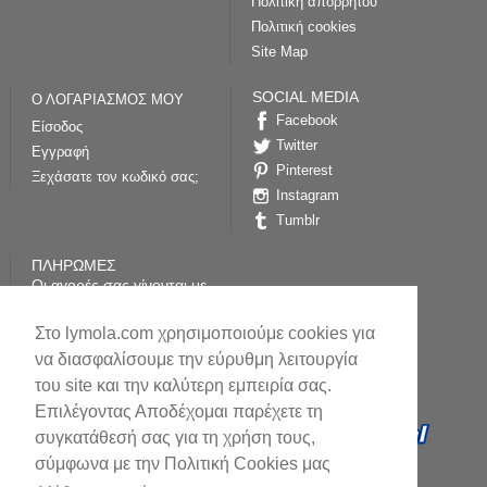
Πολιτική απορρήτου
Πολιτική cookies
Site Map
SOCIAL MEDIA
Ο ΛΟΓΑΡΙΑΣΜΟΣ ΜΟΥ
Facebook
Είσοδος
Twitter
Εγγραφή
Pinterest
Ξεχάσατε τον κωδικό σας;
Instagram
Tumblr
ΠΛΗΡΩΜΕΣ
Οι αγορές σας γίνονται με
απόλυτη ασφάλεια
επικοινωνίας (SSL) από το
Στο lymola.com χρησιμοποιούμε cookies για
paycenter της Τράπεζας
Πειραιώς
να διασφαλίσουμε την εύρυθμη λειτουργία
του site και την καλύτερη εμπειρία σας.
Επιλέγοντας Αποδέχομαι παρέχετε τη
συγκατάθεσή σας για τη χρήση τους,
σύμφωνα με την Πολιτική Cookies μας