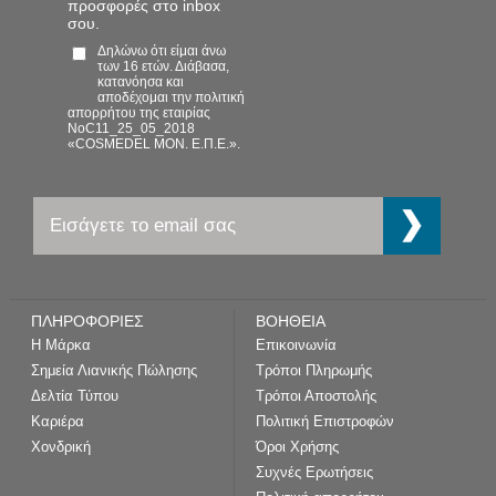
προσφορές στο inbox
σου.
Δηλώνω ότι είμαι άνω
των 16 ετών. Διάβασα,
κατανόησα και
αποδέχομαι την πολιτική
απορρήτου της εταιρίας
NoC11_25_05_2018
«COSMEDEL ΜΟΝ. Ε.Π.Ε.».
ΠΛΗΡΟΦΟΡΙΕΣ
ΒΟΗΘΕΙΑ
Η Μάρκα
Επικοινωνία
Σημεία Λιανικής Πώλησης
Τρόποι Πληρωμής
Δελτία Τύπου
Τρόποι Αποστολής
Καριέρα
Πολιτική Επιστροφών
Χονδρική
Όροι Χρήσης
Συχνές Ερωτήσεις